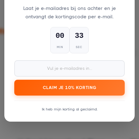
Laat je e-mailadres bij ons achter en je
ontvangt de kortingscode per e-mail.
tste festivalnieuws
00
31
MIN
SEC
CLAIM JE 10% KORTING
Ik heb mijn korting al geclaimd.