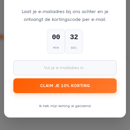
Laat je e-mailadres bij ons achter en je
ontvangt de kortingscode per e-mail.
tste festivalnieuws
00
31
MIN
SEC
CLAIM JE 10% KORTING
Ik heb mijn korting al geclaimd.