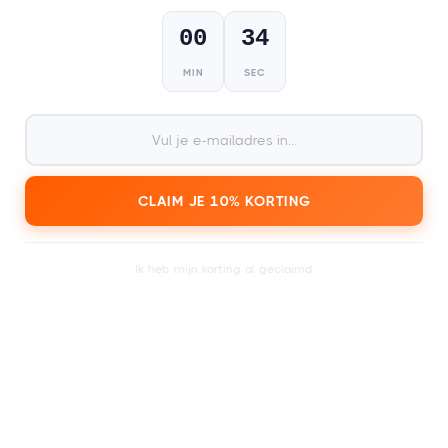
00
33
MIN
SEC
NEEM EEN KIJKJE BIJ ONZE PARTNERS
Booking - Boek je accommodatie
Festivalsupply - Jouw 
CLAIM JE 10% KORTING
Ik heb mijn korting al geclaimd.
FESTIVAL CADEAUKAARTEN
Voor iedereen die wel van een feestje
houdt!