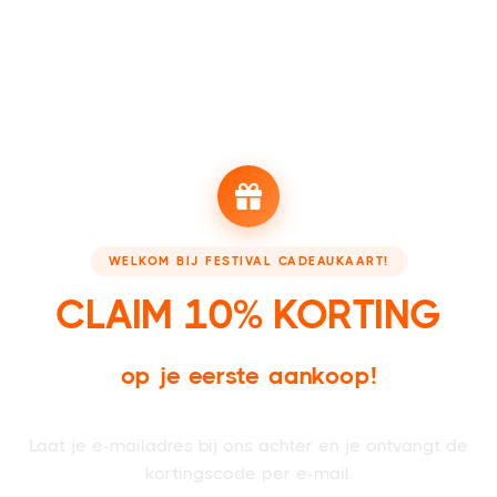
Verzilver je Festival Cadeaukaart
Wil je je Festival Cadeaukaart verzilveren? Maak dan hier
een account aan, login en gebruik je kaart daarna tijdens
het afrekenen in het betaalscherm.
Verzilveren
WELKOM BIJ FESTIVAL CADEAUKAART!
CLAIM 10% KORTING
Bekijk alle informatie en ervaringen van bezoekers op
Appic
en
Partyflock
, dé platformen voor alles wat met festivals te
maken heeft!
op je eerste aankoop!
Laat je e-mailadres bij ons achter en je ontvangt de
kortingscode per e-mail.