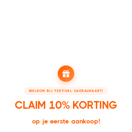
meer online? Dan is het evenement waarschijnlijk uitverkocht. Heb
je toch vragen? Mail dan naar
hello@beappic.com
.
Bekijk alle evenementen
NEEM EEN KIJKJE BIJ ONZE PARTNERS
Booking - Boek je accommodatie
Festivalsupply - Jouw
WELKOM BIJ FESTIVAL CADEAUKAART!
CLAIM 10% KORTING
op je eerste aankoop!