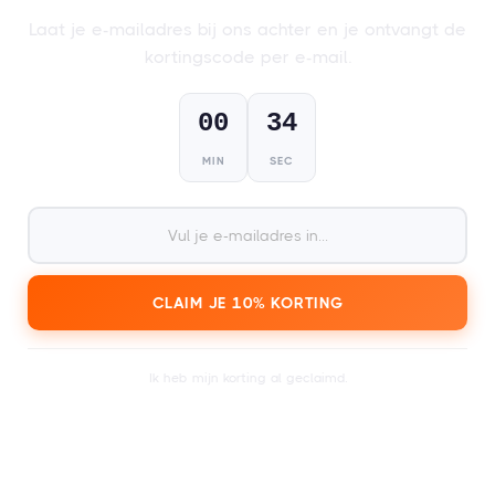
FESTIVAL CADEAUKAARTEN
Laat je e-mailadres bij ons achter en je ontvangt de
Voor iedereen die wel van een feestje
kortingscode per e-mail.
houdt!
00
33
MIN
SEC
1
Kies je cadeaukaart,
fysiek (pas) of digitaal (PDF)
.
CLAIM JE 10% KORTING
2
Ik heb mijn korting al geclaimd.
Ontvang je kaart binnen een dag of enkele
minuten.