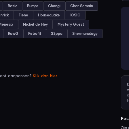
Besic
Bumpr
Changi
Cher Semain
nrick
Fiene
Housequake
IOSIO
Menesix
Michel de Hey
Mystery Guest
RawG
Retrofit
S3ppa
Shermanology
ement aanpassen?
Klik dan hier
B
d
f
Fes
Zijn