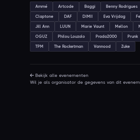
Ammé
Artcode
Baggi
Benny Rodrigues
Claptone
DAF
DIMII
Eva Vrijdag
Fe
Jill Ann
LUUN
Marie Vaunt
Mellon
OGUZ
Philou Louzolo
Prada2000
Prunk
TPM
The Rocketman
Vannood
Zuke
Bekijk alle evenementen
Wil je als organisator de gegevens van dit even