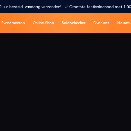
0 uur besteld, vandaag verzonden!
Grootste festivalaanbod met 1.00
Evenementen
Online Shop
Saldochecker
Over ons
Nieuws