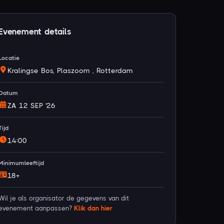
Evenement details
Locatie
Kralingse Bos, Plaszoom , Rotterdam
Datum
ZA 12 SEP '26
Tijd
14:00
Minimumleeftijd
18+
Wil je als organisator de gegevens van dit
evenement aanpassen?
Klik dan hier