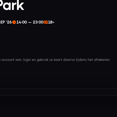
Park
EP '26
14:00 — 23:00
18+
account aan, login en gebruik je kaart daarna tijdens het afrekenen.