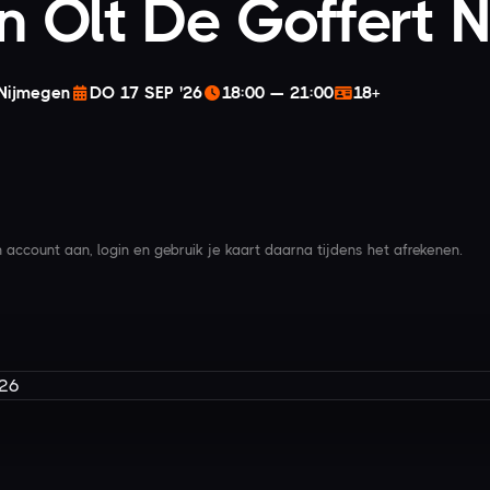
in Olt De Goffert
 Nijmegen
DO 17 SEP '26
18:00 — 21:00
18+
account aan, login en gebruik je kaart daarna tijdens het afrekenen.