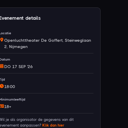
Evenement details
Locatie
Openluchttheater De Goffert, Steinweglaan
2, Nijmegen
Datum
DO 17 SEP '26
Tijd
18:00
Minimumleeftijd
18+
Wil je als organisator de gegevens van dit
evenement aanpassen?
Klik dan hier