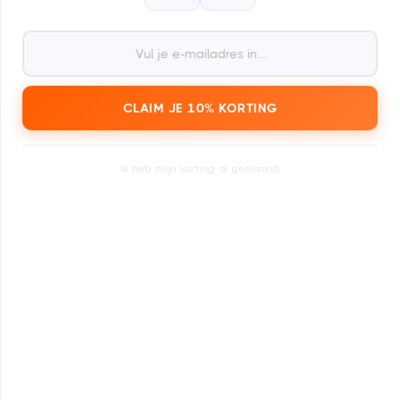
2
Ontvang je kaart binnen een dag of enkele
minuten.
CLAIM JE 10% KORTING
Ik heb mijn korting al geclaimd.
3
Zoek in de agenda een
festivalticket naar keuze.
4
Te verzilveren voor
1.000+ festivals en evenementen